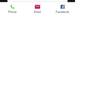
Phone
Email
Facebook
Importer fichier
Importez un fichier pris en charge (max. 15 Mo)
Menu déroulant A
Menu déroulant B