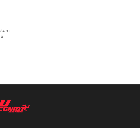
ustom
ie