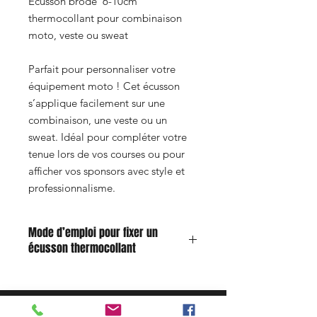
Écusson brodé 6-10cm
thermocollant pour combinaison
moto, veste ou sweat
Parfait pour personnaliser votre
équipement moto ! Cet écusson
s’applique facilement sur une
combinaison, une veste ou un
sweat. Idéal pour compléter votre
tenue lors de vos courses ou pour
afficher vos sponsors avec style et
professionnalisme.
Mode d’emploi pour fixer un
écusson thermocollant
Humidifiez légèrement l’envers du
patch avec un peu d’eau.
Positionnez l’écusson à l’endroit