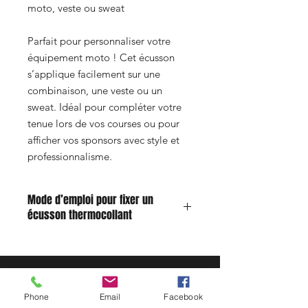
moto, veste ou sweat
Parfait pour personnaliser votre
équipement moto ! Cet écusson
s’applique facilement sur une
combinaison, une veste ou un
sweat. Idéal pour compléter votre
tenue lors de vos courses ou pour
afficher vos sponsors avec style et
professionnalisme.
Mode d’emploi pour fixer un
écusson thermocollant
Humidifiez légèrement l’envers du
patch avec un peu d’eau.
Positionnez l’écusson à l’endroit
désiré sur le tissu.
Phone
Email
Facebook
Réglez votre fer à repasser sur la