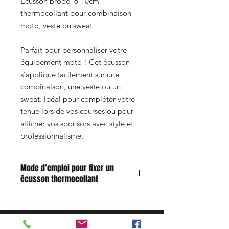
Écusson brodé 6-10cm
thermocollant pour combinaison
moto, veste ou sweat
Parfait pour personnaliser votre
équipement moto ! Cet écusson
s’applique facilement sur une
combinaison, une veste ou un
sweat. Idéal pour compléter votre
tenue lors de vos courses ou pour
afficher vos sponsors avec style et
professionnalisme.
Mode d’emploi pour fixer un
écusson thermocollant
Humidifiez légèrement l’envers du
patch avec un peu d’eau.
Positionnez l’écusson à l’endroit