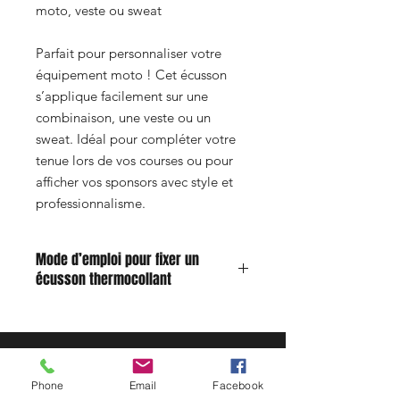
moto, veste ou sweat
Parfait pour personnaliser votre
équipement moto ! Cet écusson
s’applique facilement sur une
combinaison, une veste ou un
sweat. Idéal pour compléter votre
tenue lors de vos courses ou pour
afficher vos sponsors avec style et
professionnalisme.
Mode d’emploi pour fixer un
écusson thermocollant
Humidifiez légèrement l’envers du
patch avec un peu d’eau.
Positionnez l’écusson à l’endroit
désiré sur le tissu.
Phone
Email
Facebook
Réglez votre fer à repasser sur la