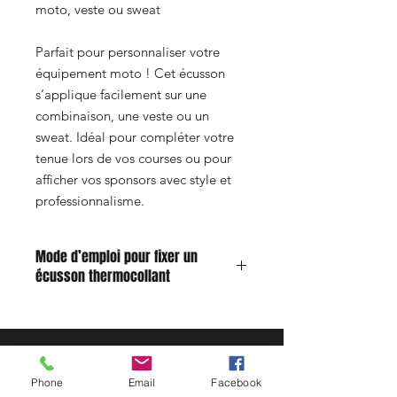
moto, veste ou sweat
Parfait pour personnaliser votre
équipement moto ! Cet écusson
s’applique facilement sur une
combinaison, une veste ou un
sweat. Idéal pour compléter votre
tenue lors de vos courses ou pour
afficher vos sponsors avec style et
professionnalisme.
Mode d’emploi pour fixer un
écusson thermocollant
Humidifiez légèrement l’envers du
patch avec un peu d’eau.
Positionnez l’écusson à l’endroit
désiré sur le tissu.
Phone
Email
Facebook
Réglez votre fer à repasser sur la