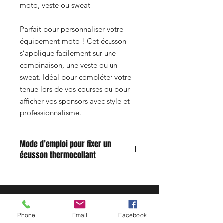
moto, veste ou sweat
Parfait pour personnaliser votre
équipement moto ! Cet écusson
s’applique facilement sur une
combinaison, une veste ou un
sweat. Idéal pour compléter votre
tenue lors de vos courses ou pour
afficher vos sponsors avec style et
professionnalisme.
Mode d’emploi pour fixer un
écusson thermocollant
Humidifiez légèrement l’envers du
patch avec un peu d’eau.
Positionnez l’écusson à l’endroit
désiré sur le tissu.
Phone
Email
Facebook
Réglez votre fer à repasser sur la