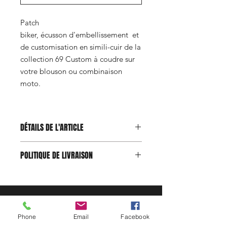
Patch
biker, écusson d'embellissement et
de customisation en simili-cuir de la
collection 69 Custom à coudre sur
votre blouson ou combinaison
moto.
DÉTAILS DE L'ARTICLE
Produit conçu et réalisé à la main.
POLITIQUE DE LIVRAISON
Matière simili-cuir de haute qualité.
S'intègre parfaitement à tout type de
Aucun échange ni remboursement
combinaison moto en cuir. Nettoyage
n'est applicable sur les produits 69
facile avec une chiffon microfibre et
Custom. Chaque produit est fidèle
un vernis pour cuir. Peut aussi
aux informations vue sur notre
être imperméabilisé pour une
boutique en ligne. Des frais de
Phone
Email
Facebook
meilleure durée de vie.