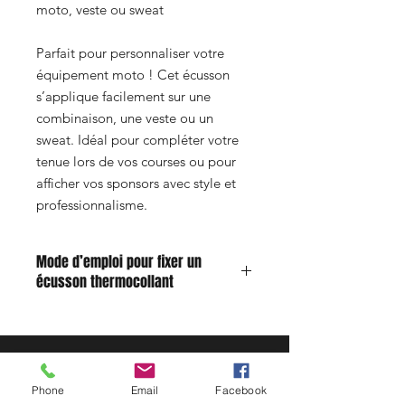
moto, veste ou sweat
Parfait pour personnaliser votre
équipement moto ! Cet écusson
s’applique facilement sur une
combinaison, une veste ou un
sweat. Idéal pour compléter votre
tenue lors de vos courses ou pour
afficher vos sponsors avec style et
professionnalisme.
Mode d’emploi pour fixer un
écusson thermocollant
Humidifiez légèrement l’envers du
patch avec un peu d’eau.
Positionnez l’écusson à l’endroit
désiré sur le tissu.
Phone
Email
Facebook
Réglez votre fer à repasser sur la