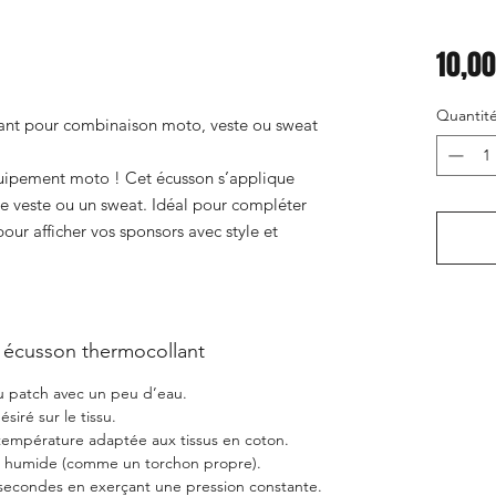
10,00
Quantit
nt pour combinaison moto, veste ou sweat
quipement moto ! Cet écusson s’applique
e veste ou un sweat. Idéal pour compléter
our afficher vos sponsors avec style et
 écusson thermocollant
u patch avec un peu d’eau.
siré sur le tissu.
a température adaptée aux tissus en coton.
ge humide (comme un torchon propre).
 secondes en exerçant une pression constante.