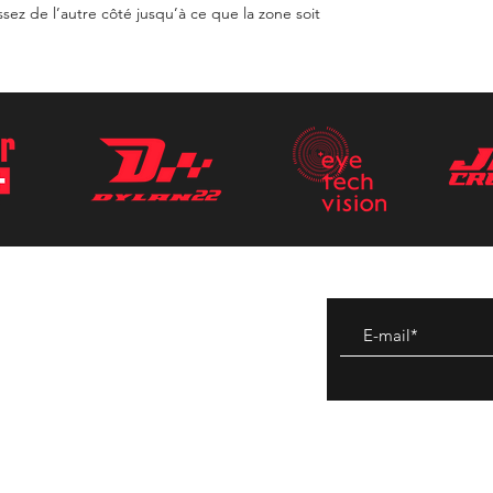
sez de l’autre côté jusqu’à ce que la zone soit
tes