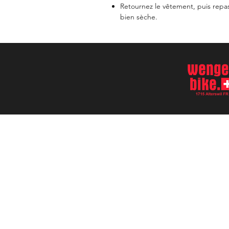
Retournez le vêtement, puis repas
bien sèche.
Accueil
69 Custom
Ecussons perso
Contact
Tapis paddocks
Questions fréquen
Shop
Partenaires