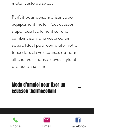
moto, veste ou sweat
Parfait pour personnaliser votre
équipement moto ! Cet écusson
s’applique facilement sur une
combinaison, une veste ou un
sweat. Idéal pour compléter votre
tenue lors de vos courses ou pour
afficher vos sponsors avec style et
professionnalisme.
Mode d’emploi pour fixer un
écusson thermocollant
Humidifiez légèrement l’envers du
patch avec un peu d’eau.
Positionnez l’écusson à l’endroit
désiré sur le tissu.
Phone
Email
Facebook
Réglez votre fer à repasser sur la