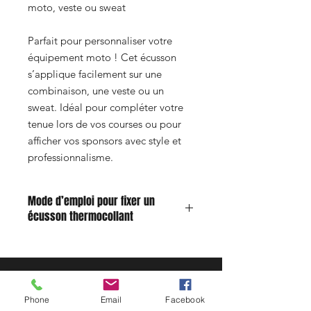
moto, veste ou sweat
Parfait pour personnaliser votre
équipement moto ! Cet écusson
s’applique facilement sur une
combinaison, une veste ou un
sweat. Idéal pour compléter votre
tenue lors de vos courses ou pour
afficher vos sponsors avec style et
professionnalisme.
Mode d’emploi pour fixer un
écusson thermocollant
Humidifiez légèrement l’envers du
patch avec un peu d’eau.
Positionnez l’écusson à l’endroit
désiré sur le tissu.
Phone
Email
Facebook
Réglez votre fer à repasser sur la