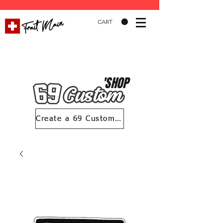
CART
'SHOP
Create a 69 Custom account
Create a 69 Custom account