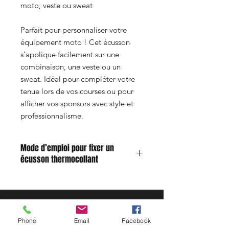
moto, veste ou sweat
Parfait pour personnaliser votre
équipement moto ! Cet écusson
s’applique facilement sur une
combinaison, une veste ou un
sweat. Idéal pour compléter votre
tenue lors de vos courses ou pour
afficher vos sponsors avec style et
professionnalisme.
Mode d’emploi pour fixer un
écusson thermocollant
Humidifiez légèrement l’envers du
patch avec un peu d’eau.
Positionnez l’écusson à l’endroit
désiré sur le tissu.
Phone
Email
Facebook
Réglez votre fer à repasser sur la